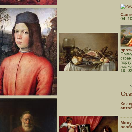
Сант
04. 1
прот
Причу
стран
порту
языко
19. 0
Ста
Как 
авто
Моду
особ