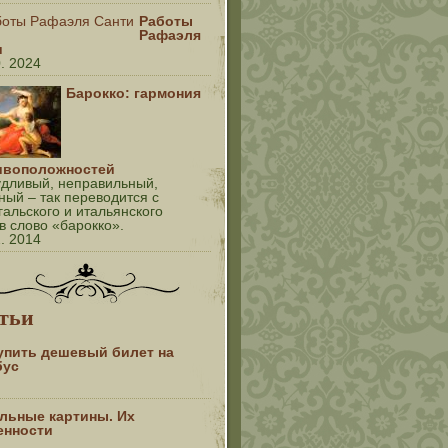
Работы
Рафаэля
и
0. 2024
Барокко: гармония
ивоположностей
дливый, неправильный,
ный – так переводится с
гальского и итальянского
в слово «барокко».
2. 2014
тьи
купить дешевый билет на
бус
льные картины. Их
енности