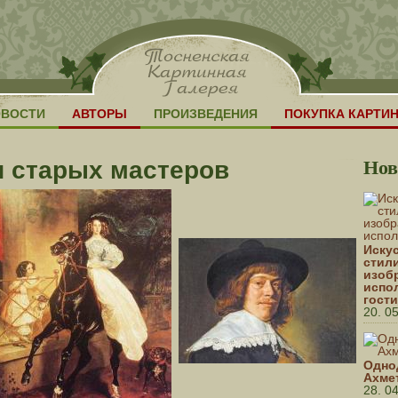
ОВОСТИ
АВТОРЫ
ПРОИЗВЕДЕНИЯ
ПОКУПКА КАРТИ
Нов
и старых мастеров
Искус
стил
изоб
испо
гост
20. 0
Одно
Ахме
28. 0