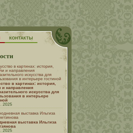
Н
КОНТАКТЫ
ости
ство в картинах: история,
и и направления
разительного искусства для
льзования в интерьере
иной
5. 2025
дневная выставка Ильгиза
тзянова
4. 2025