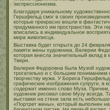
экспрессионизма.
Благодаря уникальному художественно
Гершфельд смог в своих произведениях
которые прекрасно вошли в фантастич
придуманного им пространства. Эти ге
вписались в индивидуальное восприя
мира живописца.
Выставка будет открыта до 24 феврал
памяти жены художника, Валерии Фед
которая внесла значительный вклад в 
Твери.
Валерия Федоровна была Музой худож
трогательно и с большим пониманием 
творчеству мужа. У Бориса Гершфельд
графические изображения супруги, в к
содержит именно слово Муза. Причем, 
художник рисовал свою Музу всегда. Та
выставки на стене зала есть небольшо
«Портрет жены», который выполнен на
блокнотном листке. На первый взгляд, 