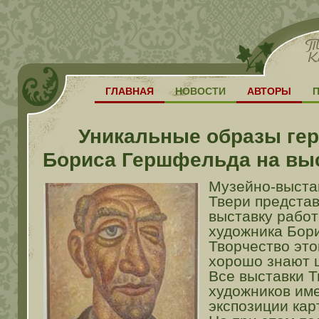
ГЛАВНАЯ
НОВОСТИ
АВТОРЫ
Уникальные образы гер
Бориса Гершфельда на выс
Музейно-выста
Твери предста
выставку работ
художника Бор
Творчество это
хорошо знают 
Все выставки Т
художников име
экспозиции ка