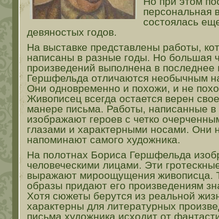
Но при этом по
персональная 
состоялась еще
девяностых годов.
На выставке представлены работы, ко
написаны в разные годы. Но большая 
произведений выполнена в последнее 
Гершфельда отличаются необычным на
Они одновременно и похожи, и не похо
Живописец всегда остается верен сво
манере письма. Работы, написанные в
изображают героев с четко очерченны
глазами и характерными носами. Они 
напоминают самого художника.
На полотнах Бориса Гершфельда изоб
человеческими лицами. Эти гротескны
выражают мироощущения живописца. Т
образы придают его произведениям зн
Хотя сюжеты берутся из реальной жиз
характерны для литературных произв
письма художника исходит от фантаст