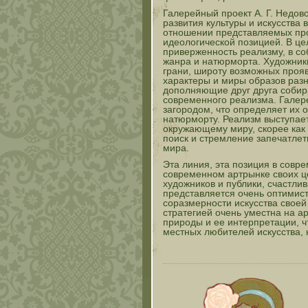
Галерейный проект А. Г. Недов
развития культуры и искусства
отношении представляемых про
идеологической позицией. В ц
приверженность реализму, в с
жанра и натюрморта. Художник
грани, широту возможных проя
характеры и миры образов раз
дополняющие друг друга собира
современного реализма. Галер
загородом, что определяет их 
натюрморту. Реализм выступает
окружающему миру, скорее как 
поиск и стремление запечатлет
мира.
Эта линия, эта позиция в совр
современном артрынке своих це
художников и публики, счастли
представляется очень оптимис
соразмерности искусства своей 
стратегией очень уместна на 
природы и ее интерпретации, ч
местных любителей искусства, н