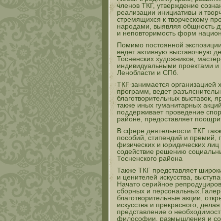
членов ТКГ, утверждение созна
реализации инициативы и творче
стремящихся к творческому пр
народами, выявляя общность д
и неповторимость форм национ
Помимо постоянной экспозиции
ведет активную выставочную де
Тосненских художников, масте
индивидуальными проектами и 
Ленобласти и СПб.
ТКГ занимается организацией 
программ, ведет разъяснительн
благотворительных выставок, я
также иных гуманитарных акций
поддерживает проведение спор
районе, предоставляет поощри
В сфере деятельности ТКГ так
пособий, стипендий и премий,
физических и юридических лиц 
содействие решению социальных
Тосненского района
Также ТКГ представляет широки
и ценителей искусства, выступ
Начато серийное репродуциров
сборных и персональных.Галере
благотворительные акции, откр
искусства и прекрасного, дел
представление о необходимости
философии, размышления и со