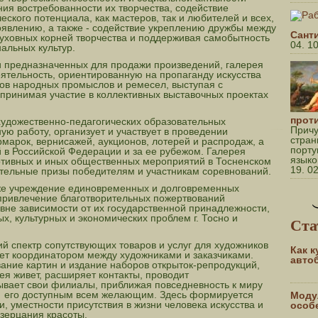
ния востребованности их творчества, содействие
ского потенциала, как мастеров, так и любителей и всех,
оявлению, а также - содействие укреплению дружбы между
Сант
уховных корней творчества и поддерживая самобытность
04. 1
альных культур.
 предназначенных для продажи произведений, галерея
ятельность, ориентированную на пропаганду искусства
ров народных промыслов и ремесел, выступая с
принимая участие в коллективных выставочных проектах
прот
художественно-педагогических образовательных
Причу
ую работу, организует и участвует в проведении
стран
рмарок, вернисажей, аукционов, лотерей и распродаж, а
порту
 в Российской Федерации и за ее рубежом. Галерея
языко
тивных и иных общественных мероприятий в Тосненском
19. 0
тельные призы победителям и участникам соревнований.
же учреждение единовременных и долговременных
 привлечение благотворительных пожертвований
вне зависимости от их государственной принадлежности,
, культурных и экономических проблем г. Тосно и
Ста
й спектр сопутствующих товаров и услуг для художников
Как 
ает координатором между художниками и заказчиками.
авто
ание картин и издание наборов открыток-репродукций,
я живет, расширяет контакты, проводит
ывает свои филиалы, приближая повседневность к миру
ая его доступным всем желающим. Здесь формируется
Моду
, уместности присутствия в жизни человека искусства и
особ
зерцания красоты.