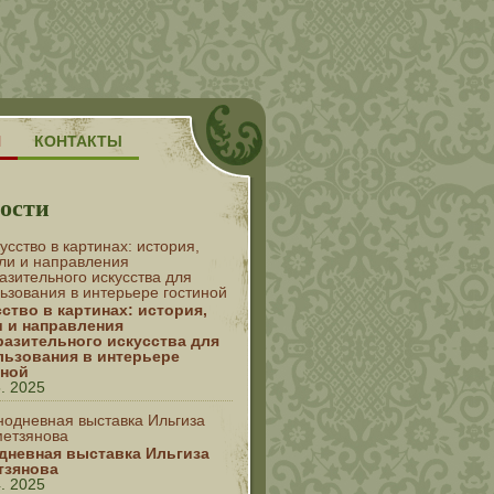
Н
КОНТАКТЫ
ости
ство в картинах: история,
и и направления
разительного искусства для
льзования в интерьере
иной
5. 2025
дневная выставка Ильгиза
тзянова
4. 2025