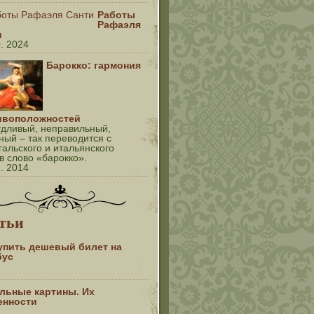
Работы
Рафаэля
и
0. 2024
Барокко: гармония
ивоположностей
дливый, неправильный,
ный – так переводится с
гальского и итальянского
в слово «барокко».
2. 2014
тьи
купить дешевый билет на
бус
льные картины. Их
енности