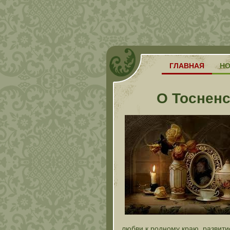
ГЛАВНАЯ
Н
О Тосненс
любви к родному краю, развити