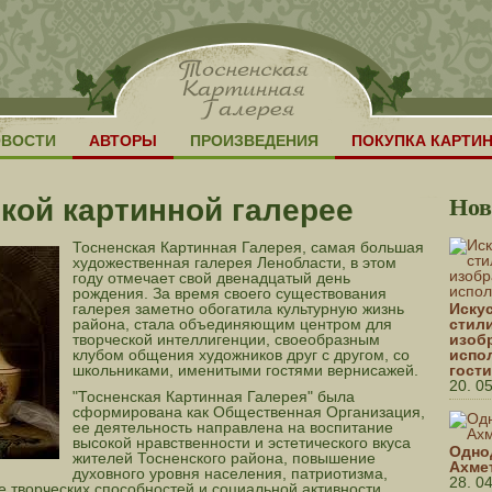
ОВОСТИ
АВТОРЫ
ПРОИЗВЕДЕНИЯ
ПОКУПКА КАРТИ
Нов
кой картинной галерее
Тосненская Картинная Галерея, самая большая
художественная галерея Ленобласти, в этом
году отмечает свой двенадцатый день
рождения. За время своего существования
галерея заметно обогатила культурную жизнь
Искус
района, стала объединяющим центром для
стил
творческой интеллигенции, своеобразным
изоб
клубом общения художников друг с другом, со
испо
школьниками, именитыми гостями вернисажей.
гост
20. 0
"Тосненская Картинная Галерея" была
сформирована как Общественная Организация,
ее деятельность направлена на воспитание
высокой нравственности и эстетического вкуса
Одно
жителей Тосненского района, повышение
Ахме
духовного уровня населения, патриотизма,
28. 0
е творческих способностей и социальной активности