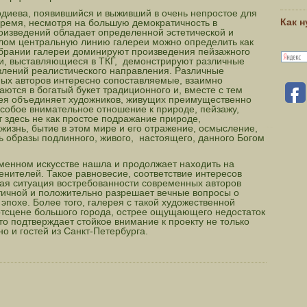
одиева, появившийся и выживший в очень непростое для
Как 
 время, несмотря на большую демократичность в
изведений обладает определенной эстетической и
елом центральную линию галереи можно определить как
обрании галереи доминируют произведения пейзажного
и, выставляющиеся в ТКГ, демонстрируют различные
влений реалистического направления. Различные
ных авторов интересно сопоставляемые, взаимно
ются в богатый букет традиционного и, вместе с тем
ея объединяет художников, живущих преимущественно
особое внимательное отношение к природе, пейзажу,
 здесь не как простое подражание природе,
жизнь, бытие в этом мире и его отражение, осмысление,
ь образы подлинного, живого, настоящего, данного Богом
еменном искусстве нашла и продолжает находить на
нителей. Такое равновесие, соответствие интересов
вая ситуация востребованности современных авторов
тичной и положительно разрешает вечные вопросы о
эпохе. Более того, галерея с такой художественной
артсцене большого города, острее ощущающего недостаток
то подтверждает стойкое внимание к проекту не только
о и гостей из Санкт-Петербурга.