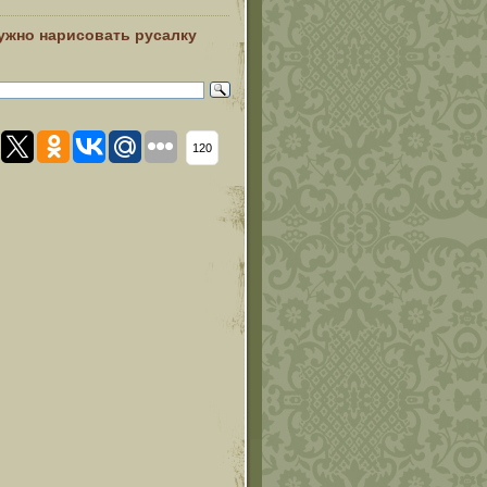
нужно нарисовать русалку
120