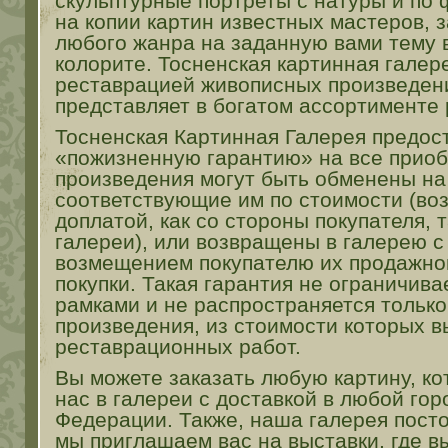
скульптурные портреты с натуры и по 
на копии картин известных мастеров, 
любого жанра на заданную вами тему 
колорите. Тосненская картинная галер
реставрацией живописных произведени
представляет в богатом ассортименте 
Тосненская Картинная Галерея предос
«пожизненную гарантию» на все приоб
произведения могут быть обменены на
соответствующие им по стоимости (во
доплатой, как со стороны покупателя, 
галереи), или возвращены в галерею 
возмещением покупателю их продажно
покупки. Такая гарантия не ограничив
рамками и не распространяется тольк
произведения, из стоимости которых в
реставрационных работ.
Вы можете заказать любую картину, ко
нас в галереи с доставкой в любой го
Федерации. Также, наша галерея пост
мы приглашаем вас на выставки, где в