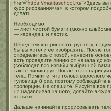
href="
https://matitaschool.ru/
">Здесь вы
курс рисования</a>, в котором подробн
делать.
Необходимо:
— лист чистой бумаги (можно альбомны
— карандаш и ластик.
Перед тем как рисовать русалку, подум
бы вы хотели ее изобразить. После тог
определитесь с позой, нанесите основ
есть проведите линию от начала до ко
(соблюдая все изгибы выбранной вами 
также линию рук. После этого нарисуй
тела. Помните, что голова взрослого 
туловище 8 раз, поэтому соблюдайте 
пропорции. Не спешите. Рисуйте все 
не надавливая на него, делайте аккур
штрихи.
Дальше начинайте прорисовывать тело