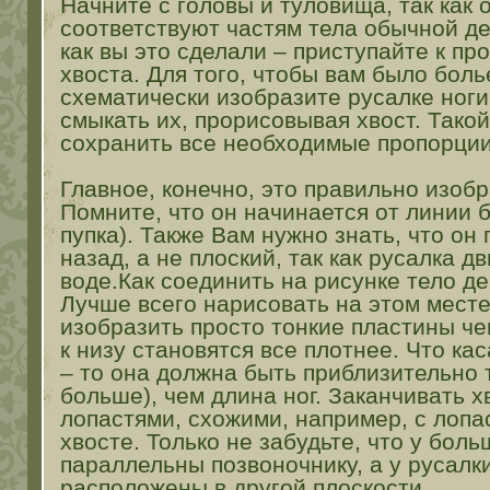
Начните с головы и туловища, так как
соответствуют частям тела обычной де
как вы это сделали – приступайте к п
хвоста. Для того, чтобы вам было боль
схематически изобразите русалке ноги
смыкать их, прорисовывая хвост. Тако
сохранить все необходимые пропорции
Главное, конечно, это правильно изоб
Помните, что он начинается от линии 
пупка). Также Вам нужно знать, что он 
назад, а не плоский, так как русалка д
воде.Как соединить на рисунке тело д
Лучше всего нарисовать на этом месте
изобразить просто тонкие пластины ч
к низу становятся все плотнее. Что ка
– то она должна быть приблизительно т
больше), чем длина ног. Заканчивать 
лопастями, схожими, например, с лопа
хвосте. Только не забудьте, что у бол
параллельны позвоночнику, а у русалк
расположены в другой плоскости.