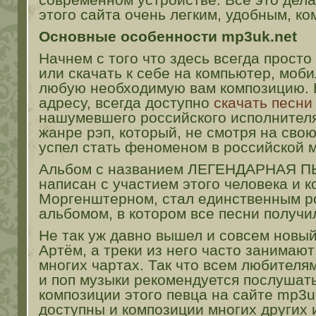
этого сайта очень легким, удобным, к
Основные особенности mp3uk.net
Начнем с того что здесь всегда просто
или скачать к себе на компьютер, моб
любую необходимую вам композицию. К
адресу, всегда доступно
скачать песни
нашумевшего российского исполнител
жанре рэп, который, не смотря на сво
успел стать феноменом в российской м
Альбом с названием ЛЕГЕНДАРНАЯ П
написан с участием этого человека и
Моргенштерном, стал единственным р
альбомом, в котором все песни получи
Не так уж давно вышел и совсем новы
Артём, а треки из него часто занимаю
многих чартах. Так что всем любителя
и поп музыки рекомендуется послушать
композиции этого певца на сайте mp3uk
доступны и композиции многих других 