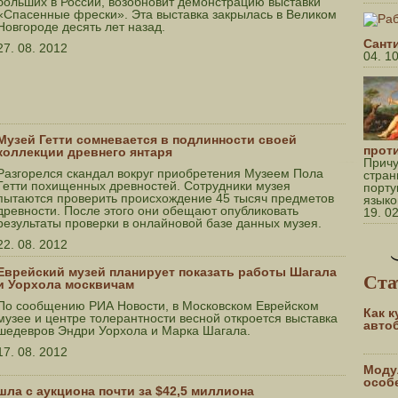
больших в России, возобновит демонстрацию выставки
«Спасенные фрески». Эта выставка закрылась в Великом
Новгороде десять лет назад.
Сант
27. 08. 2012
04. 1
Музей Гетти сомневается в подлинности своей
прот
коллекции древнего янтаря
Причу
Разгорелся скандал вокруг приобретения Музеем Пола
стран
Гетти похищенных древностей. Сотрудники музея
порту
пытаются проверить происхождение 45 тысяч предметов
языко
древности. После этого они обещают опубликовать
19. 0
результаты проверки в онлайновой базе данных музея.
22. 08. 2012
Еврейский музей планирует показать работы Шагала
Ста
и Уорхола москвичам
По сообщению РИА Новости, в Московском Еврейском
Как 
музее и центре толерантности весной откроется выставка
авто
шедевров Эндри Уорхола и Марка Шагала.
17. 08. 2012
Моду
особ
ла с аукциона почти за $42,5 миллиона