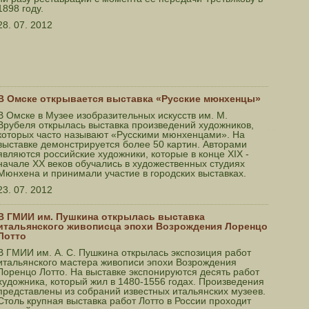
1898 году.
28. 07. 2012
В Омске открывается выставка «Русские мюнхенцы»
В Омске в Музее изобразительных искусств им. М.
Врубеля открылась выставка произведений художников,
которых часто называют «Русскими мюнхенцами». На
выставке демонстрируется более 50 картин. Авторами
являются российские художники, которые в конце XIX -
начале XX веков обучались в художественных студиях
Мюнхена и принимали участие в городских выставках.
23. 07. 2012
В ГМИИ им. Пушкина открылась выставка
итальянского живописца эпохи Возрождения Лоренцо
Лотто
В ГМИИ им. А. С. Пушкина открылась экспозиция работ
итальянского мастера живописи эпохи Возрождения
Лоренцо Лотто. На выставке экспонируются десять работ
художника, который жил в 1480-1556 годах. Произведения
представлены из собраний известных итальянских музеев.
Столь крупная выставка работ Лотто в России проходит