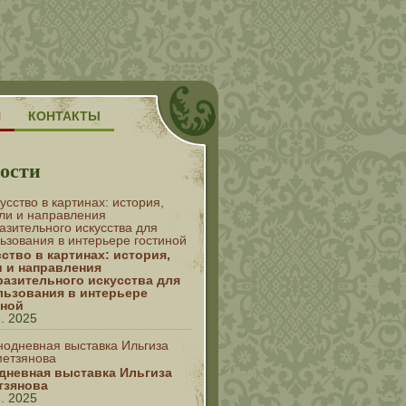
Н
КОНТАКТЫ
ости
ство в картинах: история,
и и направления
разительного искусства для
льзования в интерьере
иной
5. 2025
дневная выставка Ильгиза
тзянова
4. 2025