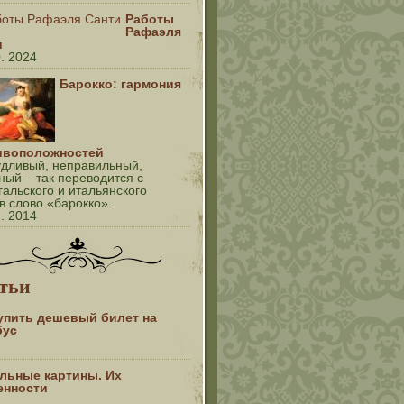
Работы
Рафаэля
и
0. 2024
Барокко: гармония
ивоположностей
дливый, неправильный,
ный – так переводится с
гальского и итальянского
в слово «барокко».
2. 2014
тьи
купить дешевый билет на
бус
льные картины. Их
енности