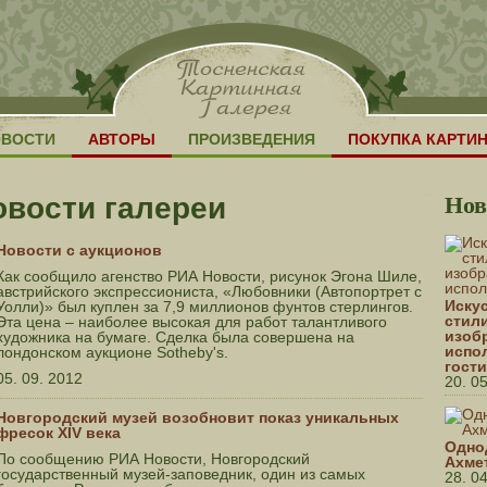
ОВОСТИ
АВТОРЫ
ПРОИЗВЕДЕНИЯ
ПОКУПКА КАРТИ
Нов
овости галереи
Новости с аукционов
Как сообщило агенство РИА Новости, рисунок Эгона Шиле,
австрийского экспрессиониста, «Любовники (Автопортрет с
Искус
Уолли)» был куплен за 7,9 миллионов фунтов стерлингов.
стил
Эта цена – наиболее высокая для работ талантливого
изоб
художника на бумаге. Сделка была совершена на
испо
лондонском аукционе Sotheby's.
гост
05. 09. 2012
20. 0
Новгородский музей возобновит показ уникальных
фресок XIV века
Одно
По сообщению РИА Новости, Новгородский
Ахме
государственный музей-заповедник, один из самых
28. 0