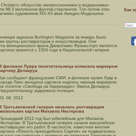
Christie's «Искусство импрессионизма и модернизма».
и 98,3 миллионов фунтов стерлингов. Топ-лотом этих
Как 
 великих художников XIX-XX века Амедео Модильяни.
номере журнала Burlington Magazine за январь было
е группы реставраторов и искусствоведов. Они
рета венецианского врача Джироламо Фракасторо является
картина хранится с 1924 года в Национальной галерее.
В филиале Лувра посетительница исписала маркером
картину Делакруа
Как сообщают французские СМИ, в филиале музея Лувр в
городе Ланс женщина сделала надпись черным маркером
на полотне «Свобода на баррикадах» Эжена Делакруа.
Нарушительницу задержала полиция.
03. 08. 2012
В Третьяковской галерее началась реставрация
нескольких картин Михаила Нестерова
Прошедший 2012 год был юбилейным для Михаила
Нестерова. В Третьяковской галерее начали масштабную
реставрацию его работ. В частности, известная многим
картина «Юность преподобного Сергия» не подвергалась
ни разу реставрации с момента ее передачи Третьякову в